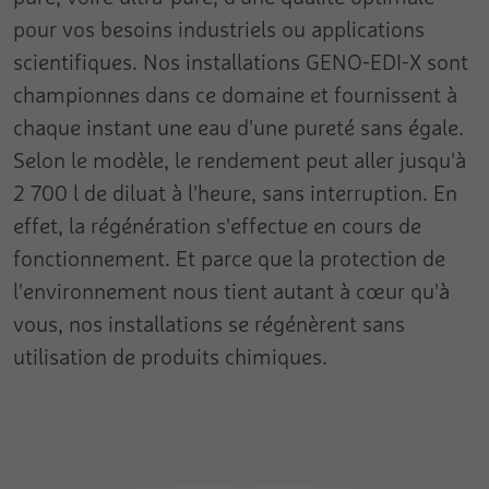
pour vos besoins industriels ou applications
Fournisseur
Google
Nom
pa
scientifiques. Nos installations GENO-EDI-X sont
Durée
Session
championnes dans ce domaine et fournissent à
Fournisseur
Pingdom
chaque instant une eau d'une pureté sans égale.
Ce cookie est utilisé pour envoyer à Google
Durée
Persistant
Selon le modèle, le rendement peut aller jusqu'à
Analytics des données sur l’appareil et le
But
comportement du visiteur. Il surveille le
2 700 l de diluat à l'heure, sans interruption. En
Enregistre la vitesse et la performance du
visiteur sur tous les appareils et canaux de
site Web. Il est possible d'utiliser cette
effet, la régénération s'effectue en cours de
But
marketing.
fonction en lien avec les statistiques et
fonctionnement. Et parce que la protection de
l’équilibrage des charges.
l'environnement nous tient autant à cœur qu'à
Nom
test_cookie
vous, nos installations se régénèrent sans
Fournisseur
Google
utilisation de produits chimiques.
Durée
1 jour
Utilisé pour contrôler si le navigateur de
But
l’utilisateur accepte les cookies.