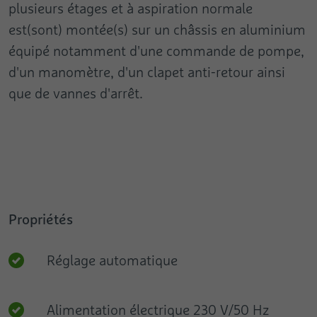
plusieurs étages et à aspiration normale
Fournisseur
Google
est(sont) montée(s) sur un châssis en aluminium
Nom
pa
équipé notamment d'une commande de pompe,
Durée
Session
Fournisseur
Pingdom
d'un manomètre, d'un clapet anti-retour ainsi
Ce cookie est utilisé pour envoyer à Google
que de vannes d'arrêt.
Durée
Persistant
Analytics des données sur l’appareil et le
But
comportement du visiteur. Il surveille le
Enregistre la vitesse et la performance du
visiteur sur tous les appareils et canaux de
site Web. Il est possible d'utiliser cette
But
marketing.
fonction en lien avec les statistiques et
l’équilibrage des charges.
Nom
test_cookie
Propriétés
Fournisseur
Google
Durée
1 jour
Réglage automatique
Utilisé pour contrôler si le navigateur de
But
l’utilisateur accepte les cookies.
Alimentation électrique 230 V/50 Hz