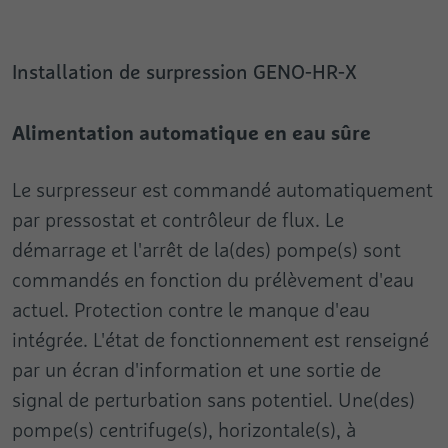
Nom
rc::c
Propriétés
Durée
1 an
Durée
1 jour
Fournisseur
Google
Utilisé par Google DoubleClick pour
Installation de surpression GENO-HR-X
enregistrer et signaler les actions de
Enregistre un identifiant (ID) sans
Durée
Session
l’utilisateur sur le site Web après l’affichage
ambiguïté qui est utilisé pour générer des
But
But
ou le clic sur l’une des annonces du
données statistiques sur les visiteurs
Alimentation automatique en eau sûre
Ce cookie est utilisé pour distinguer entre
fournisseur, à des fins de mesure de
But
renouvelant leur visite sur la page Web.
êtres humains et robots.
l’efficacité des publicités et d’indication
d’une publicité ciblée sur l’utilisateur.
Le surpresseur est commandé automatiquement
Nom
collect
par pressostat et contrôleur de flux. Le
Nom
cookie_optin
démarrage et l'arrêt de la(des) pompe(s) sont
Nom
pagead1p-user-list
Fournisseur
Google
Fournisseur
Extension Cookie Opt-In
commandés en fonction du prélèvement d'eau
Fournisseur
Google
Durée
Session
actuel. Protection contre le manque d'eau
Durée
1 Year
Durée
Session
intégrée. L'état de fonctionnement est renseigné
Est utilisé pour envoyer à Google Analytics
Ce cookie est utilisé pour enregistrer vos
des données sur l’appareil et le
par un écran d'information et une sortie de
But
options en matière de cookies pour cette
But
Non classifié
But
comportement du visiteur. Saisit le visiteur
page Web.
signal de perturbation sans potentiel. Une(des)
par delà les appareils et les canaux de
pompe(s) centrifuge(s), horizontale(s), à
marketing.
Nom
rcollect