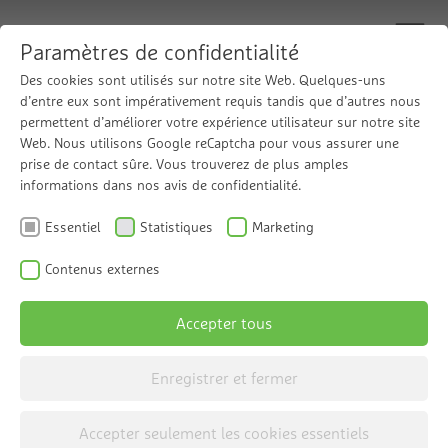
Paramètres de confidentialité
Des cookies sont utilisés sur notre site Web. Quelques-uns
d’entre eux sont impérativement requis tandis que d’autres nous
Alimentation en eau sûre
permettent d’améliorer votre expérience utilisateur sur notre site
Surpresseur GENO-HR-X de Grünbeck
Web. Nous utilisons Google reCaptcha pour vous assurer une
prise de contact sûre. Vous trouverez de plus amples
informations dans nos avis de confidentialité.
Le surpresseur GENO-HR-X prend en charge
Essentiel
Statistiques
Marketing
l'alimentation silencieuse en eau de réseaux de
distribution petits et moyens dans des bâtiments
Contenus externes
en eau brute, eau adoucie et eau partiellement
déminéralisée provenant d'installations
Accepter tous
d'osmose inverse.
Enregistrer et fermer
Accepter seulement les cookies essentiels