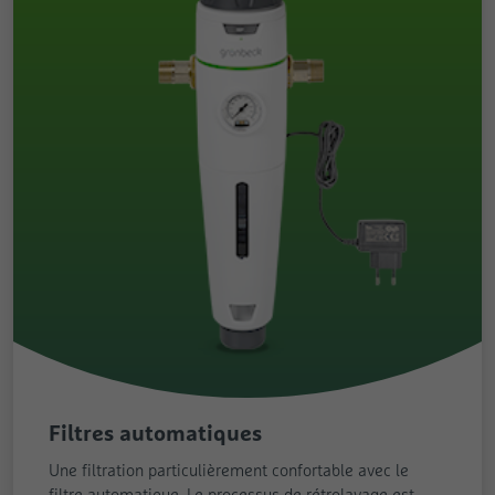
Fournisseur
Google
Nom
pa
Durée
Session
Fournisseur
Pingdom
Ce cookie est utilisé pour envoyer à Google
Durée
Persistant
Analytics des données sur l’appareil et le
But
comportement du visiteur. Il surveille le
Enregistre la vitesse et la performance du
visiteur sur tous les appareils et canaux de
site Web. Il est possible d'utiliser cette
But
marketing.
fonction en lien avec les statistiques et
l’équilibrage des charges.
Nom
test_cookie
Fournisseur
Google
Durée
1 jour
Filtres automatiques
Utilisé pour contrôler si le navigateur de
But
l’utilisateur accepte les cookies.
Une filtration particulièrement confortable avec le
filtre automatique. Le processus de rétrolavage est