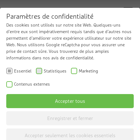
Paramètres de confidentialité
Des cookies sont utilisés sur notre site Web. Quelques-uns
d’entre eux sont impérativement requis tandis que d’autres nous
Température d’adoucissement optimale
permettent d’améliorer votre expérience utilisateur sur notre site
Les installations d'adoucissement Grünbeck
Web. Nous utilisons Google reCaptcha pour vous assurer une
prise de contact sûre. Vous trouverez de plus amples
GENO-mat
informations dans nos avis de confidentialité.
Essentiel
Statistiques
Marketing
La série GENO-mat propose différents modèles
pour l’adoucissement de l’eau correspondant à
Contenus externes
différentes applications. Pour en savoir plus sur
Accepter tous
les différents modèles, voir ci-dessous.
Enregistrer et fermer
Accepter seulement les cookies essentiels