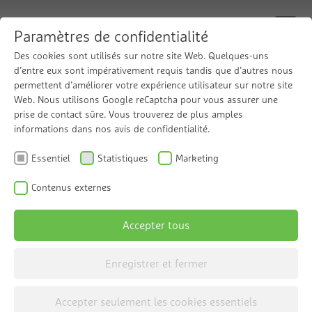
Paramètres de confidentialité
Des cookies sont utilisés sur notre site Web. Quelques-uns
d’entre eux sont impérativement requis tandis que d’autres nous
permettent d’améliorer votre expérience utilisateur sur notre site
Technique de
Web. Nous utilisons Google reCaptcha pour vous assurer une
prise de contact sûre. Vous trouverez de plus amples
informations dans nos avis de confidentialité.
mesure de l’eau
Essentiel
Statistiques
Marketing
de circuit de
Contenus externes
Accepter tous
chauffage
Enregistrer et fermer
Accepter seulement les cookies essentiels