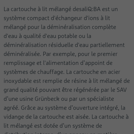
La cartouche à lit mélangé desaliQ:BA est un
Fournisseur
Google
Nom
pa
système compact d'échangeur d'ions à lit
Durée
Session
mélangé pour la déminéralisation complète
Fournisseur
Pingdom
d'eau à qualité d'eau potable ou la
Ce cookie est utilisé pour envoyer à Google
Durée
Persistant
Analytics des données sur l’appareil et le
déminéralisation résiduelle d'eau partiellement
But
comportement du visiteur. Il surveille le
Enregistre la vitesse et la performance du
déminéralisée. Par exemple, pour le premier
visiteur sur tous les appareils et canaux de
site Web. Il est possible d'utiliser cette
remplissage et l'alimentation d’appoint de
But
marketing.
fonction en lien avec les statistiques et
systèmes de chauffage. La cartouche en acier
l’équilibrage des charges.
inoxydable est remplie de résine à lit mélangé de
Nom
test_cookie
grand qualité pouvant être régénérée par le SAV
Fournisseur
Google
d’une usine Grünbeck ou par un spécialiste
agréé. Grâce au système d’ouverture intégré, la
Durée
1 jour
vidange de la cartouche est aisée. La cartouche à
Utilisé pour contrôler si le navigateur de
But
lit mélangé est dotée d’un système de
l’utilisateur accepte les cookies.