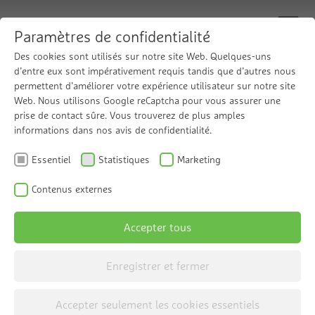
Paramètres de confidentialité
Des cookies sont utilisés sur notre site Web. Quelques-uns
d’entre eux sont impérativement requis tandis que d’autres nous
permettent d’améliorer votre expérience utilisateur sur notre site
Eau totalement
Web. Nous utilisons Google reCaptcha pour vous assurer une
prise de contact sûre. Vous trouverez de plus amples
déminéralisée selon
informations dans nos avis de confidentialité.
Essentiel
Statistiques
Marketing
un procédé fiable
Contenus externes
La cartouche à lit mélangé Grünbeck
Accepter tous
desaliQ:BA
Enregistrer et fermer
Accepter seulement les cookies essentiels