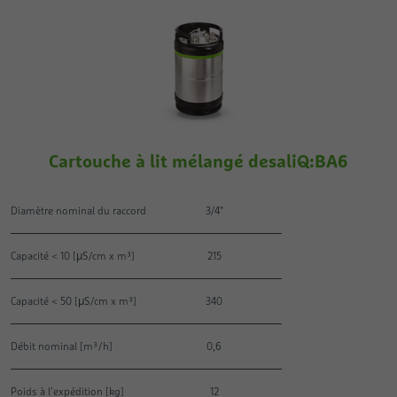
Cartouche à lit mélangé desaliQ:BA6
Diamètre nominal du raccord
3/4"
Capacité < 10 [μS/cm x m³]
215
Capacité < 50 [μS/cm x m³]
340
Débit nominal [m³ / h]
0,6
Poids à l'expédition [kg]
12